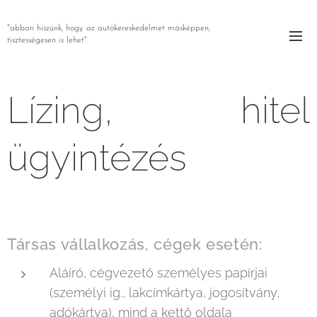
"abban hiszünk, hogy az autókereskedelmet másképpen,
tisztességesen is lehet"
Lízing, hitel
ügyintézés
Társas vállalkozás, cégek esetén:
Aláíró, cégvezető személyes papírjai
(személyi ig., lakcímkártya, jogosítvány,
adókártya), mind a kettő oldala