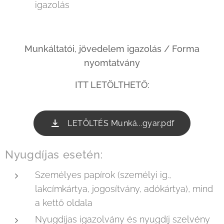
igazolás
Munkáltatói, jövedelem igazolás / Forma
nyomtatvány
ITT LETÖLTHETŐ:
LETÖLTÉS Munká...gyar.pdf
Nyugdíjas esetén:
Személyes papírok (személyi ig.,
lakcímkártya, jogosítvány, adókártya), mind
a kettő oldala
Nyugdíjas igazolvány és nyugdíj szelvény