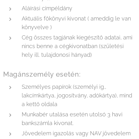
Aláírási címpéldány
Aktuális főkönyvi kivonat ( ameddig le van
könyvelve )
Cég összes tagjának kiegészítő adatai, ami
nincs benne a cégkivonatban (születési
hely ill. tulajdonosi hányad)
Magánszemély esetén:
Személyes papírok (személyi ig.,
lakcímkártya, jogosítvány, adókártya), mind
a kettő oldala
Munkabér utalása esetén utolsó 3 havi
bankszámla kivonat.
Jövedelem igazolás vagy NAV jövedelem