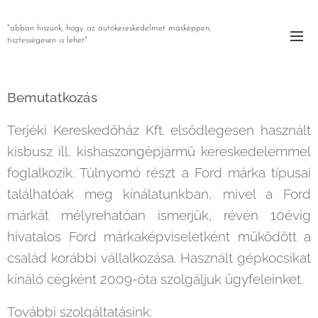
"abban hiszünk, hogy az autókereskedelmet másképpen,
tisztességesen is lehet"
Bemutatkozás
Terjéki Kereskedőház Kft. elsődlegesen használt
kisbusz ill. kishaszongépjármű kereskedelemmel
foglalkozik. Túlnyomó részt a Ford márka típusai
találhatóak meg kínálatunkban, mivel a Ford
márkát mélyrehatóan ismerjük, révén 10évig
hivatalos Ford márkaképviseletként működött a
család korábbi vállalkozása. Használt gépkocsikat
kínáló cégként 2009-óta szolgáljuk ügyfeleinket.
További szolgáltatásink: