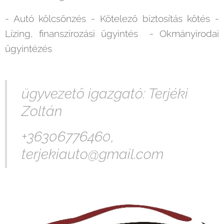
- Autó kölcsönzés - Kötelező biztosítás kötés -
Lízing, finanszírozási ügyintés - Okmányirodai
ügyintézés
ügyvezető igazgató: Terjéki
Zoltán
+36306776460,
terjekiauto@gmail.com